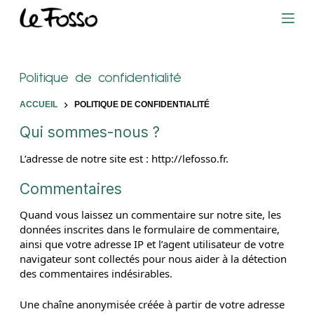
P
a
s
s
e
Politique de confidentialité
r
a
ACCUEIL
POLITIQUE DE CONFIDENTIALITÉ
u
Qui sommes-nous ?
c
o
L’adresse de notre site est : http://lefosso.fr.
n
t
Commentaires
e
n
Quand vous laissez un commentaire sur notre site, les
u
données inscrites dans le formulaire de commentaire,
ainsi que votre adresse IP et l’agent utilisateur de votre
navigateur sont collectés pour nous aider à la détection
des commentaires indésirables.
Une chaîne anonymisée créée à partir de votre adresse